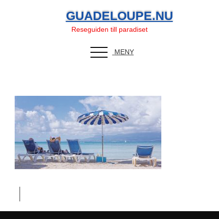
GUADELOUPE.NU
guadelope
Reseguiden till paradiset
sandstrand
MENY